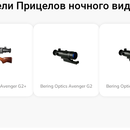
и Прицелов ночного виде
s Avenger G2+
Bering Optics Avenger G2
Bering Opt