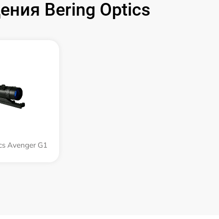
ния Bering Optics
ics Avenger G1